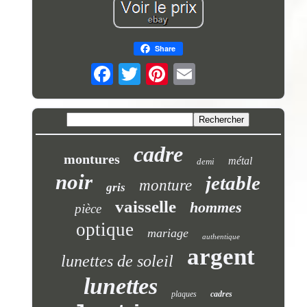
Share
cadre
montures
métal
demi
noir
jetable
monture
gris
vaisselle
hommes
pièce
optique
mariage
authentique
argent
lunettes de soleil
lunettes
plaques
cadres