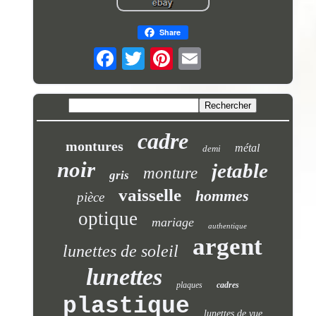
Share
cadre
montures
métal
demi
noir
jetable
monture
gris
vaisselle
hommes
pièce
optique
mariage
authentique
argent
lunettes de soleil
lunettes
plaques
cadres
plastique
lunettes de vue