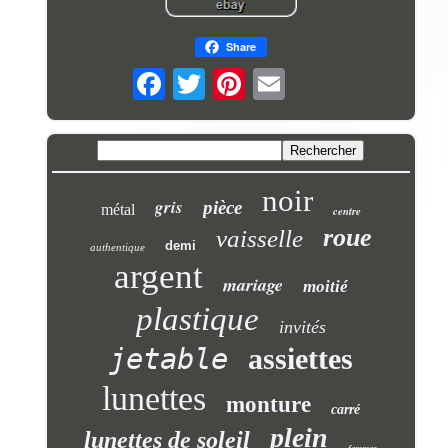
Share
noir
gris
pièce
métal
centre
roue
vaisselle
demi
authentique
argent
mariage
moitié
plastique
invités
jetable
assiettes
lunettes
monture
carré
plein
lunettes de soleil