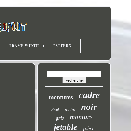
FRAME WIDTH
PATTERN
cadre
montures
noir
métal
demi
monture
gris
jetable
pièce