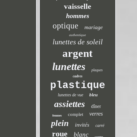
vaisselle
hommes
optique
mariage
authentique
lunettes de soleil
argent
lunettes
plaques
cadres
plastique
bleu
lunettes de vue
assiettes
dîner
verres
complet
femmes
plein
invités
carré
roue
blanc
centre