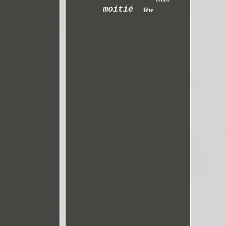
moitié
fête