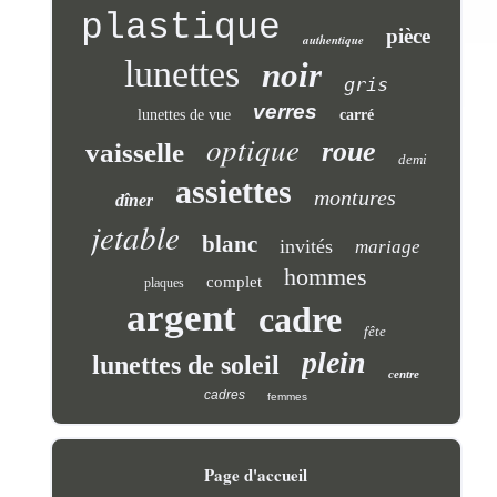
plastique
pièce
authentique
lunettes
noir
gris
verres
lunettes de vue
carré
optique
roue
vaisselle
demi
assiettes
montures
dîner
jetable
blanc
invités
mariage
hommes
complet
plaques
argent
cadre
fête
plein
lunettes de soleil
centre
cadres
femmes
Page d'accueil