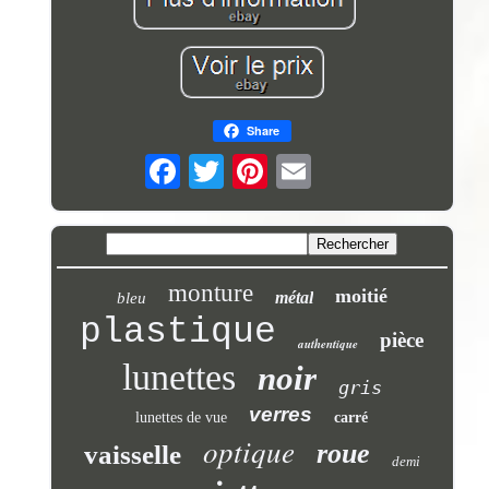
Share
monture
moitié
métal
bleu
plastique
pièce
authentique
lunettes
noir
gris
verres
lunettes de vue
carré
optique
roue
vaisselle
demi