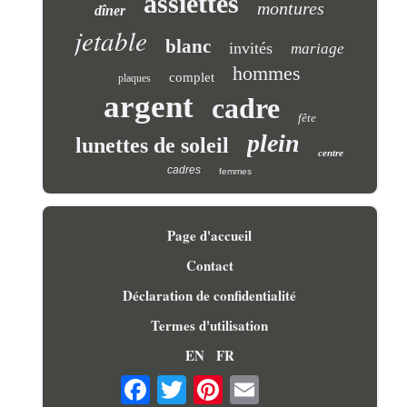
assiettes
montures
dîner
jetable
blanc
invités
mariage
hommes
complet
plaques
argent
cadre
fête
plein
lunettes de soleil
centre
cadres
femmes
Page d'accueil
Contact
Déclaration de confidentialité
Termes d'utilisation
EN
FR