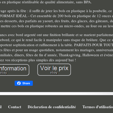
s en plastique réutilisable de qualité alimentaire, sans BPA.
age après la fête : il suffit de jeter les bols en plastique à la poubelle, ce
. FORMAT IDÉAL - Cet ensemble de 200 bols en plastique de 12 onces es
 desserts, des parfaits au yaourt, des fruits, des glaces, des gâteaux, d
e mettre ces bols en plastique robustes au micro-ondes, au four ou au lave
avec bord argenté ont une finition brillante et se marient parfaiteme
ebord, ce qui le rend facile à manipuler sans risque de brûlure. Que ce 
ls apportent sophistication et raffinement à la table. PARFAITS POUR
les fêtes et pour un usage quotidien, notamment les mariages, anniversair
familiales, dîners, fêtes de fin d’année, Thanksgiving, Halloween et évé
dez vos réceptions plus simples dès aujourd’hui !
Share
l
Contact
Déclaration de confidentialité
Termes d'utilisati