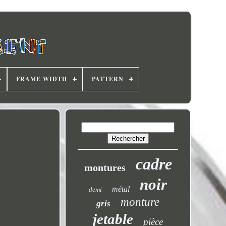
FRAME WIDTH
PATTERN
cadre
montures
noir
métal
demi
monture
gris
jetable
pièce