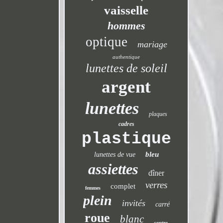
vaisselle
hommes
optique
mariage
authentique
lunettes de soleil
argent
lunettes
plaques
cadres
plastique
bleu
lunettes de vue
assiettes
dîner
verres
complet
femmes
plein
invités
carré
roue
blanc
centre