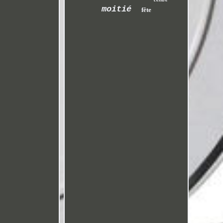
moitié
fête