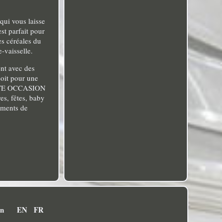
 qui vous laisse
t parfait pour
es céréales du
-vaisselle.
nt avec des
soit pour une
 TOUTE OCCASION
es, fêtes, baby
nements de
on
EN
FR