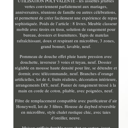
UTILISATION POLYVALENTE - les assiettes jetables
vertes conviennent parfaitement aux mariages,
anniversaires, réunions de famille ou autres célébrations,
et permettent de créer facilement une expérience de repas
sophistiquée. Poids de l’article : 8 livres. Meuble classeur
mobile avec tiroirs en tissu, solution de rangement pour
bureau, dossiers et fournitures. Tapis de matelas
rafraîchissant, doux et respirant en microfibre, 3 zones,
grand bonnet, lavable, neuf.
Pommeau de douche effet pluie haute pression avec
douchette, inverseur 3 voies et tuyau, neuf. Dossier
réglable en mousse haute densité pour lire, se détendre et
dormir, avec télécommande, neuf. Branches d’orange
artificielles, lot de 4, fruits réalistes, décoration intérieure,
arrangements DIY, neuf. Panier de rangement tressé à la
main en corde de coton, pliable, avec poignées, neuf.
Filtre de remplacement compatible avec purificateur d’air
Honeywell, lot de 3 filtres. Housse de daybed réversible
en microfibre, style chalet rustique chic, avec taies
d’oreiller, neuve.
Maison griffoir durable pour chat en carton, jouet