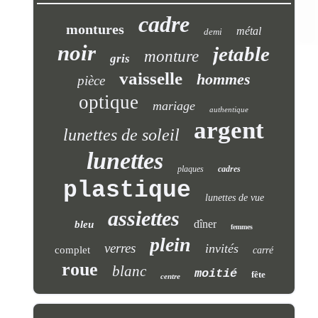
cadre
montures
métal
demi
noir
jetable
monture
gris
vaisselle
hommes
pièce
optique
mariage
authentique
argent
lunettes de soleil
lunettes
plaques
cadres
plastique
lunettes de vue
assiettes
dîner
bleu
femmes
plein
verres
invités
complet
carré
roue
blanc
moitié
fête
centre