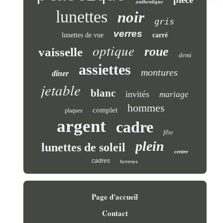
authentique
lunettes
noir
gris
verres
lunettes de vue
carré
optique
roue
vaisselle
demi
assiettes
montures
dîner
jetable
blanc
invités
mariage
hommes
complet
plaques
argent
cadre
fête
plein
lunettes de soleil
centre
cadres
femmes
Page d'accueil
Contact