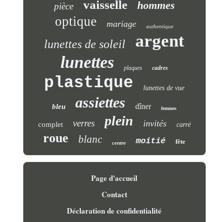
vaisselle
hommes
pièce
optique
mariage
authentique
argent
lunettes de soleil
lunettes
plaques
cadres
plastique
lunettes de vue
assiettes
dîner
bleu
femmes
plein
verres
invités
complet
carré
roue
blanc
moitié
fête
centre
Page d'accueil
Contact
Déclaration de confidentialité