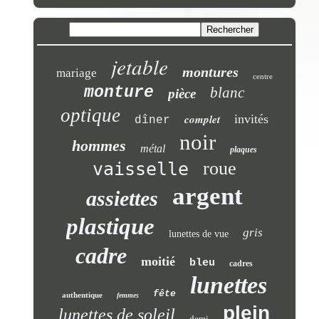
jetable
montures
mariage
centre
monture
blanc
pièce
optique
complet
invités
dîner
noir
hommes
métal
plaques
roue
vaisselle
argent
assiettes
plastique
gris
lunettes de vue
cadre
moitié
bleu
cadres
lunettes
fête
authentique
femmes
plein
lunettes de soleil
demi