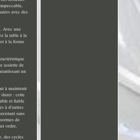
e impeccable,
naires avec des
s. Avec une
z la table à la
 et à la forme
ractéristique
e assiette de
garantissant un
nt à maintenir
durer : cette
able et fiable
es à d'autres
 existant sans
s normes de
ier ordre.
e, des cycles