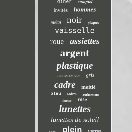
complet
dîner
hommes
invités
noir
métal
plaques
vaisselle
assiettes
roue
argent
plastique
gris
lunettes de vue
cadre
moitié
bleu
cadres
authentique
fête
femmes
lunettes
lunettes de soleil
plein
verres
demi