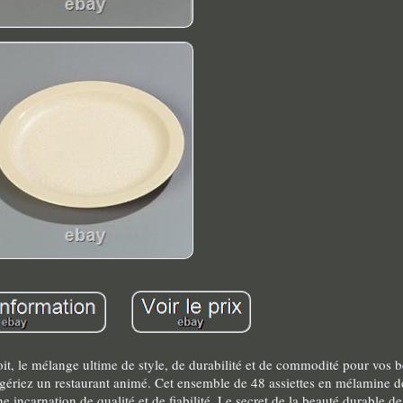
troit, le mélange ultime de style, de durabilité et de commodité pour vos 
u gériez un restaurant animé. Cet ensemble de 48 assiettes en mélamine 
e incarnation de qualité et de fiabilité. Le secret de la beauté durable de