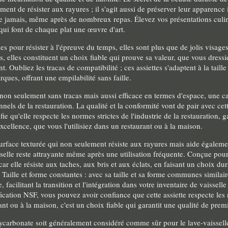
lement de résister aux rayures ; il s'agit aussi de préserver leur apparenc
 que jamais, même après de nombreux repas. Élevez vos présentations culi
 qui font de chaque plat une œuvre d'art.
es pour résister à l'épreuve du temps, elles sont plus que de jolis visage
, elles constituent un choix fiable qui prouve sa valeur, que vous dressie
Oubliez les tracas de compatibilité ; ces assiettes s'adaptent à la taille
rques, offrant une empilabilité sans faille.
st non seulement sans tracas mais aussi efficace en termes d'espace, une ca
nnels de la restauration. La qualité et la conformité vont de pair avec cett
ifie qu'elle respecte les normes strictes de l'industrie de la restauration, 
cellence, que vous l'utilisiez dans un restaurant ou à la maison.
 surface texturée qui non seulement résiste aux rayures mais aide égaleme
elle reste attrayante même après une utilisation fréquente. Conçue pour 
ar elle résiste aux taches, aux bris et aux éclats, en faisant un choix dur
Taille et forme constantes : avec sa taille et sa forme communes similair
, facilitant la transition et l'intégration dans votre inventaire de vaisselle
fication NSF, vous pouvez avoir confiance que cette assiette respecte le
ant ou à la maison, c'est un choix fiable qui garantit une qualité de prem
olycarbonate soit généralement considéré comme sûr pour le lave-vaissell