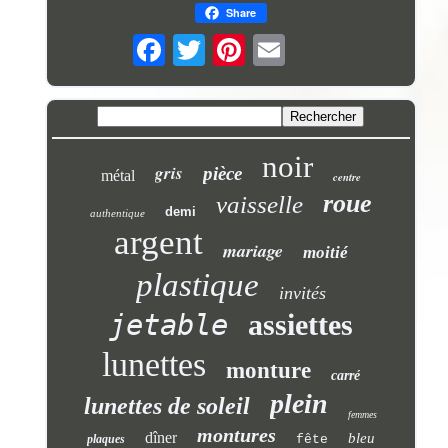
Share
noir
gris
pièce
métal
centre
roue
vaisselle
demi
authentique
argent
mariage
moitié
plastique
invités
jetable
assiettes
lunettes
monture
carré
plein
lunettes de soleil
femmes
montures
dîner
bleu
plaques
fête