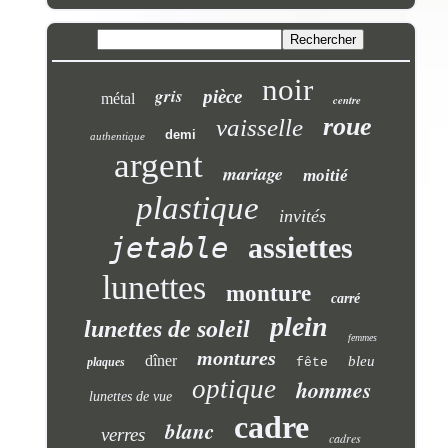
noir
gris
pièce
métal
centre
roue
vaisselle
demi
authentique
argent
mariage
moitié
plastique
invités
jetable
assiettes
lunettes
monture
carré
plein
lunettes de soleil
femmes
montures
dîner
bleu
plaques
fête
optique
hommes
lunettes de vue
cadre
blanc
verres
cadres