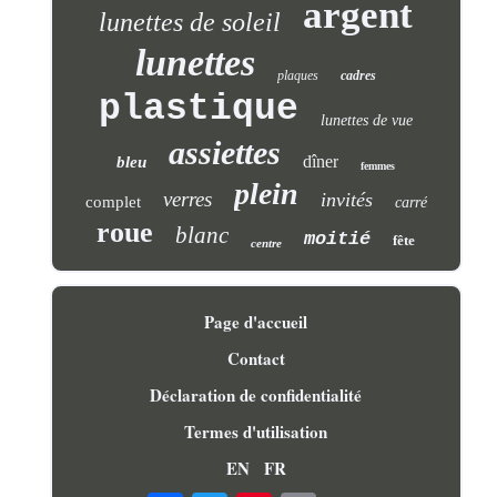
argent
lunettes de soleil
lunettes
plaques
cadres
plastique
lunettes de vue
assiettes
dîner
bleu
femmes
plein
verres
invités
complet
carré
roue
blanc
moitié
fête
centre
Page d'accueil
Contact
Déclaration de confidentialité
Termes d'utilisation
EN
FR