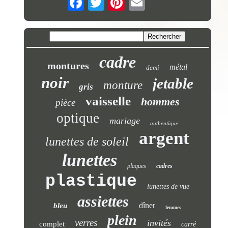
cadre
montures
métal
demi
noir
jetable
monture
gris
vaisselle
hommes
pièce
optique
mariage
authentique
argent
lunettes de soleil
lunettes
plaques
cadres
plastique
lunettes de vue
assiettes
dîner
bleu
femmes
plein
verres
invités
complet
carré